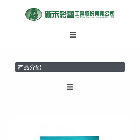
跳
至
主
要
Menu
內
容
產品介紹
Menu