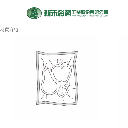
跳
至
主
要
材質介紹
內
容