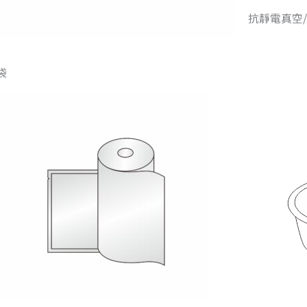
抗靜電真空/
袋