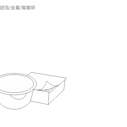
鋁箔/金屬/電鍍袋