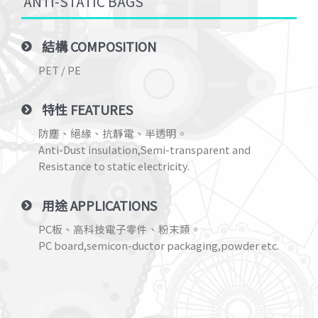
ANTI-STATIC BAGS
結構 COMPOSITION
PET / PE
特性 FEATURES
防塵、絕緣、抗靜電、半透明。
Anti-Dust insulation,Semi-transparent and
Resistance to static electricity.
用途 APPLICATIONS
PC板、高科技電子零件、粉末類。
PC board,semicon-ductor packaging,powder etc.