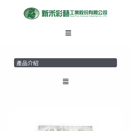
跳
至
主
要
Menu
內
容
產品介紹
Menu